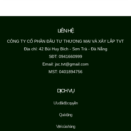
LIÊN HỆ
CÔNG TY CỔ PHẦN ĐẦU TƯ THƯƠNG MẠI VÀ XÂY LẮP TVT
Địa chỉ: 42 Bùi Huy Bích - Sơn Trà - Đà Nẵng
SĐT: 0941660999
Email: jsc.tvt@gmail.com
MST: 0401894756
DỊCH VỤ
Ưu đãi độc quyền
Quà tặng
Vị trí cửa hàng