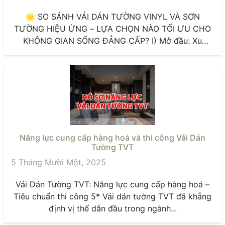
🌟 SO SÁNH VẢI DÁN TƯỜNG VINYL VÀ SƠN
TƯỜNG HIỆU ỨNG – LỰA CHỌN NÀO TỐI ƯU CHO
KHÔNG GIAN SỐNG ĐẲNG CẤP? I) Mở đầu: Xu
hướng...
Năng lực cung cấp hàng hoá và thi công Vải Dán
Tường TVT
5 Tháng Mười Một, 2025
Vải Dán Tường TVT: Năng lực cung cấp hàng hoá –
Tiêu chuẩn thi công 5* Vải dán tường TVT đã khẳng
định vị thế dẫn đầu trong ngành...