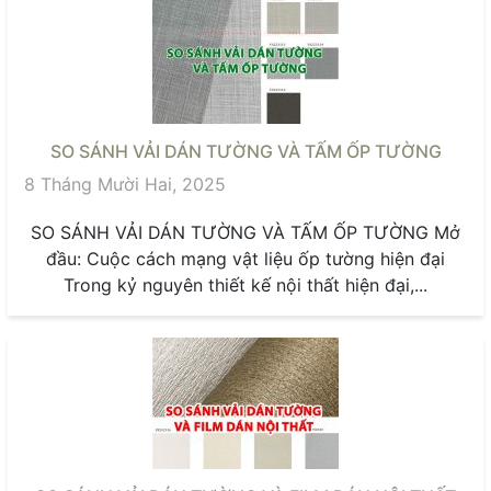
SO SÁNH VẢI DÁN TƯỜNG VÀ TẤM ỐP TƯỜNG
8 Tháng Mười Hai, 2025
SO SÁNH VẢI DÁN TƯỜNG VÀ TẤM ỐP TƯỜNG Mở
đầu: Cuộc cách mạng vật liệu ốp tường hiện đại
Trong kỷ nguyên thiết kế nội thất hiện đại,...