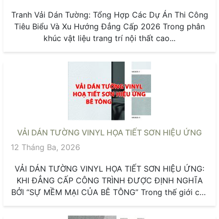
Tranh Vải Dán Tường: Tổng Hợp Các Dự Án Thi Công
Tiêu Biểu Và Xu Hướng Đẳng Cấp 2026 Trong phân
khúc vật liệu trang trí nội thất cao...
VẢI DÁN TƯỜNG VINYL HỌA TIẾT SƠN HIỆU ỨNG
12 Tháng Ba, 2026
VẢI DÁN TƯỜNG VINYL HỌA TIẾT SƠN HIỆU ỨNG:
KHI ĐẲNG CẤP CÔNG TRÌNH ĐƯỢC ĐỊNH NGHĨA
BỞI “SỰ MỀM MẠI CỦA BÊ TÔNG” Trong thế giới của
những...