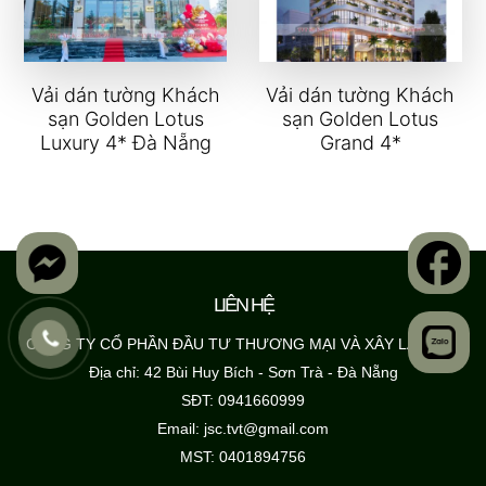
Vải dán tường Khách
Vải dán tường Khách
sạn Golden Lotus
sạn Golden Lotus
Luxury 4* Đà Nẵng
Grand 4*
LIÊN HỆ
CÔNG TY CỔ PHẦN ĐẦU TƯ THƯƠNG MẠI VÀ XÂY LẮP TVT
Địa chỉ: 42 Bùi Huy Bích - Sơn Trà - Đà Nẵng
SĐT: 0941660999
Email: jsc.tvt@gmail.com
MST: 0401894756