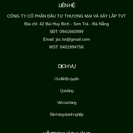
LIÊN HỆ
CÔNG TY CỔ PHẦN ĐẦU TƯ THƯƠNG MẠI VÀ XÂY LẮP TVT
Địa chỉ: 42 Bùi Huy Bích - Sơn Trà - Đà Nẵng
SĐT: 0941660999
Email: jsc.tvt@gmail.com
MST: 0401894756
DỊCH VỤ
Ưu đãi độc quyền
Quà tặng
Vị trí cửa hàng
Bán hàng doanh nghiệp