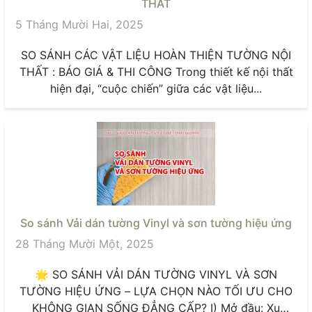
THẤT
5 Tháng Mười Hai, 2025
SO SÁNH CÁC VẬT LIỆU HOÀN THIỆN TƯỜNG NỘI
THẤT : BÁO GIÁ & THI CÔNG Trong thiết kế nội thất
hiện đại, “cuộc chiến” giữa các vật liệu...
So sánh Vải dán tường Vinyl và sơn tường hiệu ứng
28 Tháng Mười Một, 2025
🌟 SO SÁNH VẢI DÁN TƯỜNG VINYL VÀ SƠN
TƯỜNG HIỆU ỨNG – LỰA CHỌN NÀO TỐI ƯU CHO
KHÔNG GIAN SỐNG ĐẲNG CẤP? I) Mở đầu: Xu