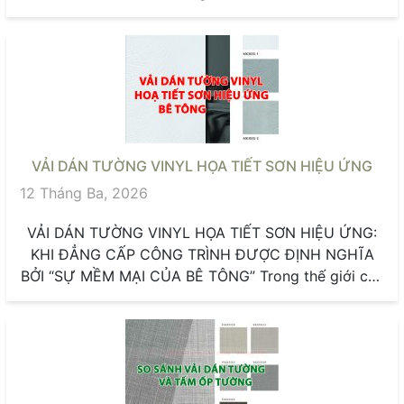
VẢI DÁN TƯỜNG VINYL HỌA TIẾT SƠN HIỆU ỨNG
12 Tháng Ba, 2026
VẢI DÁN TƯỜNG VINYL HỌA TIẾT SƠN HIỆU ỨNG:
KHI ĐẲNG CẤP CÔNG TRÌNH ĐƯỢC ĐỊNH NGHĨA
BỞI “SỰ MỀM MẠI CỦA BÊ TÔNG” Trong thế giới của
những...