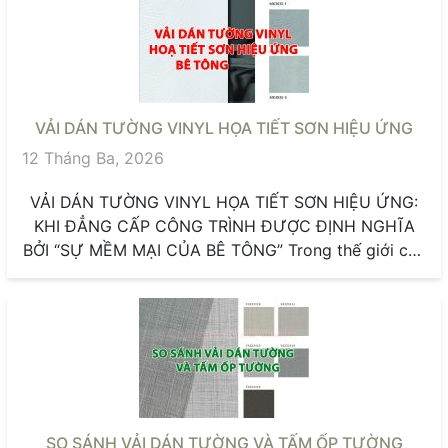
VẢI DÁN TƯỜNG VINYL HỌA TIẾT SƠN HIỆU ỨNG
12 Tháng Ba, 2026
VẢI DÁN TƯỜNG VINYL HỌA TIẾT SƠN HIỆU ỨNG:
KHI ĐẲNG CẤP CÔNG TRÌNH ĐƯỢC ĐỊNH NGHĨA
BỞI “SỰ MỀM MẠI CỦA BÊ TÔNG” Trong thế giới của
những...
SO SÁNH VẢI DÁN TƯỜNG VÀ TẤM ỐP TƯỜNG