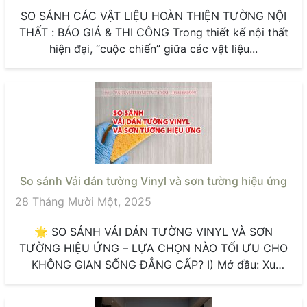
SO SÁNH CÁC VẬT LIỆU HOÀN THIỆN TƯỜNG NỘI
THẤT : BÁO GIÁ & THI CÔNG Trong thiết kế nội thất
hiện đại, “cuộc chiến” giữa các vật liệu...
So sánh Vải dán tường Vinyl và sơn tường hiệu ứng
28 Tháng Mười Một, 2025
🌟 SO SÁNH VẢI DÁN TƯỜNG VINYL VÀ SƠN
TƯỜNG HIỆU ỨNG – LỰA CHỌN NÀO TỐI ƯU CHO
KHÔNG GIAN SỐNG ĐẲNG CẤP? I) Mở đầu: Xu
hướng...