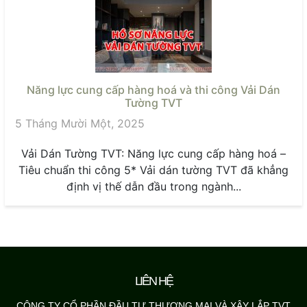
Năng lực cung cấp hàng hoá và thi công Vải Dán
Tường TVT
5 Tháng Mười Một, 2025
Vải Dán Tường TVT: Năng lực cung cấp hàng hoá –
Tiêu chuẩn thi công 5* Vải dán tường TVT đã khẳng
định vị thế dẫn đầu trong ngành...
LIÊN HỆ
CÔNG TY CỔ PHẦN ĐẦU TƯ THƯƠNG MẠI VÀ XÂY LẮP TVT