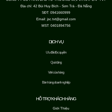
Địa chỉ: 42 Bùi Huy Bích - Sơn Trà - Đà Nẵng
SĐT: 0941660999
Email: jsc.tvt@gmail.com
MST: 0401894756
DỊCH VỤ
Ưu đãi độc quyền
Quà tặng
Vị trí cửa hàng
Bán hàng doanh nghiệp
HỖ TRỢ KHÁCH HÀNG
Giới Thiệu